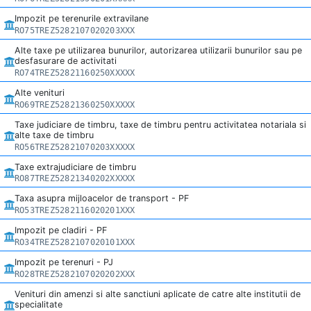
Impozit pe terenurile extravilane
RO75TREZ5282107020203XXX
Alte taxe pe utilizarea bunurilor, autorizarea utilizarii bunurilor sau pe
desfasurare de activitati
RO74TREZ52821160250XXXXX
Alte venituri
RO69TREZ52821360250XXXXX
Taxe judiciare de timbru, taxe de timbru pentru activitatea notariala si
alte taxe de timbru
RO56TREZ52821070203XXXXX
Taxe extrajudiciare de timbru
RO87TREZ52821340202XXXXX
Taxa asupra mijloacelor de transport - PF
RO53TREZ5282116020201XXX
Impozit pe cladiri - PF
RO34TREZ5282107020101XXX
Impozit pe terenuri - PJ
RO28TREZ5282107020202XXX
Venituri din amenzi si alte sanctiuni aplicate de catre alte institutii de
specialitate