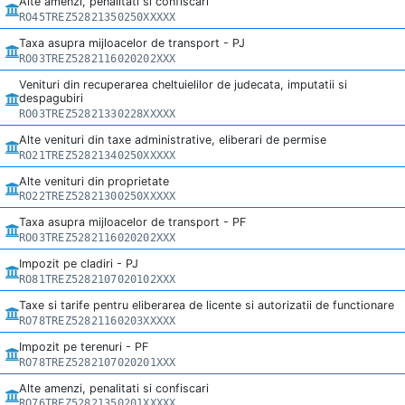
Alte amenzi, penalitati si confiscari
RO45TREZ52821350250XXXXX
Taxa asupra mijloacelor de transport - PJ
RO03TREZ5282116020202XXX
Venituri din recuperarea cheltuielilor de judecata, imputatii si
despagubiri
RO03TREZ52821330228XXXXX
Alte venituri din taxe administrative, eliberari de permise
RO21TREZ52821340250XXXXX
Alte venituri din proprietate
RO22TREZ52821300250XXXXX
Taxa asupra mijloacelor de transport - PF
RO03TREZ5282116020202XXX
Impozit pe cladiri - PJ
RO81TREZ5282107020102XXX
Taxe si tarife pentru eliberarea de licente si autorizatii de functionare
RO78TREZ52821160203XXXXX
Impozit pe terenuri - PF
RO78TREZ5282107020201XXX
Alte amenzi, penalitati si confiscari
RO76TREZ52821350201XXXXX