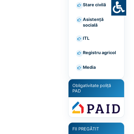
Stare civilă
Asistență
socială
ITL
Registru agricol
Media
Obligativitate poliță
PAD
FII PREGĂTIT