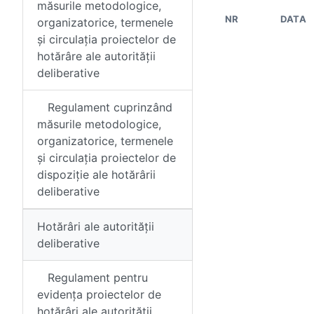
măsurile metodologice,
NR
DATA
organizatorice, termenele
și circulația proiectelor de
hotărâre ale autorității
deliberative
Regulament cuprinzând
măsurile metodologice,
organizatorice, termenele
și circulația proiectelor de
dispoziție ale hotărârii
deliberative
Hotărâri ale autorității
deliberative
Regulament pentru
evidența proiectelor de
hotărâri ale autorității