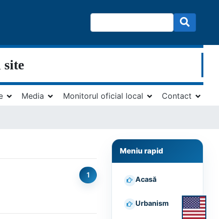
 site
e
Media
Monitorul oficial local
Contact
Meniu rapid
1
Acasă
Urbanism