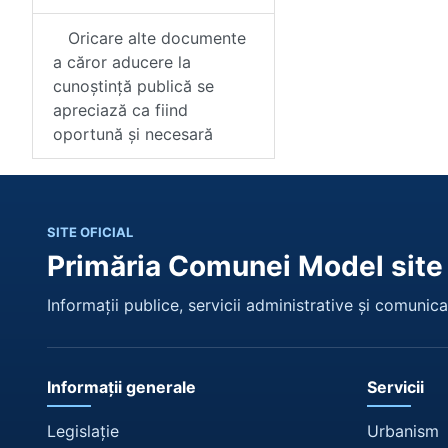
Oricare alte documente
a căror aducere la
cunoștință publică se
apreciază ca fiind
oportună și necesară
SITE OFICIAL
Primăria Comunei Model site
Informații publice, servicii administrative și comunicar
Informații generale
Servicii
Legislație
Urbanism