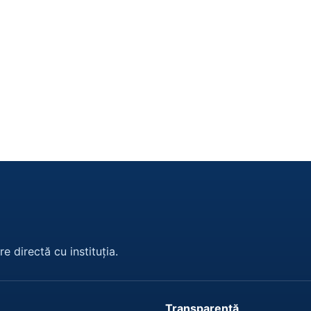
e directă cu instituția.
Transparență