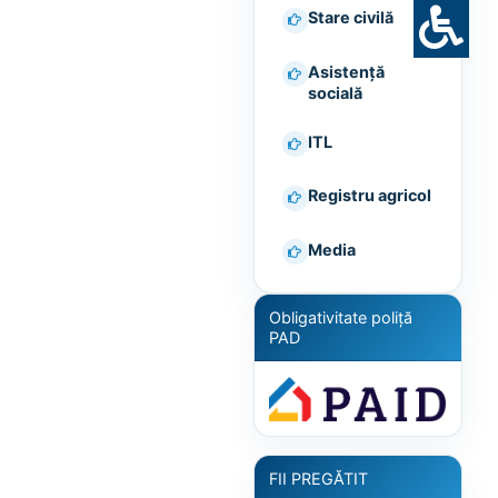
Stare civilă
Asistență
socială
ITL
Registru agricol
Media
Obligativitate poliță
PAD
FII PREGĂTIT