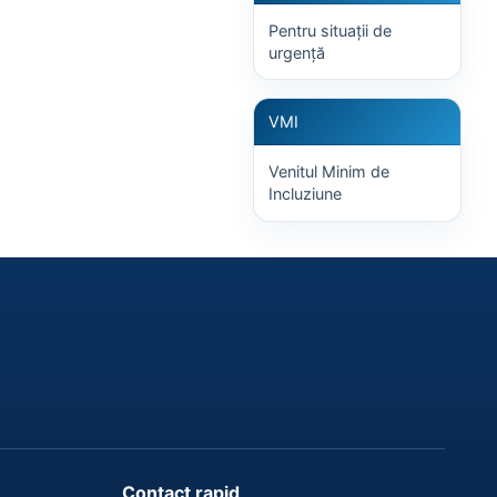
Pentru situații de
urgență
VMI
Venitul Minim de
Incluziune
Contact rapid