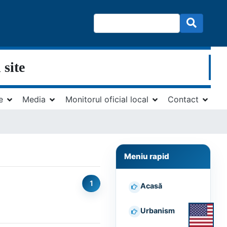
 site
e
Media
Monitorul oficial local
Contact
Meniu rapid
1
Acasă
Urbanism