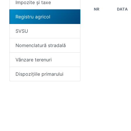
Impozite și taxe
NR
DATA
Registru agricol
SVSU
Nomenclatură stradală
Vânzare terenuri
Dispozițiile primarului