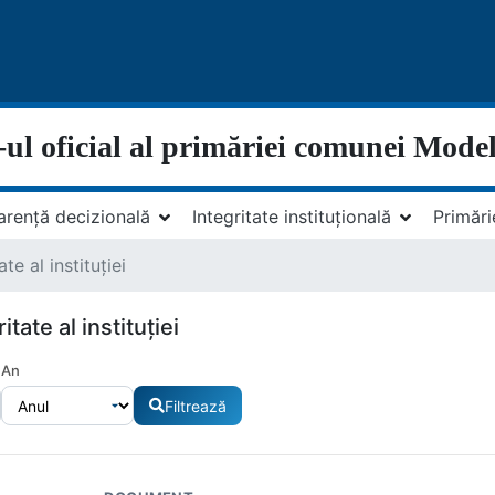
-ul oficial al primăriei comunei Model
arență decizională
Integritate instituțională
Primări
te al instituției
itate al instituției
An
Filtrează