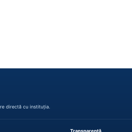
e directă cu instituția.
Transparență