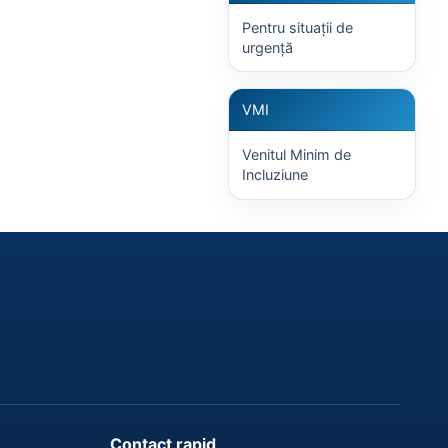
Pentru situații de
urgență
VMI
Venitul Minim de
Incluziune
Contact rapid