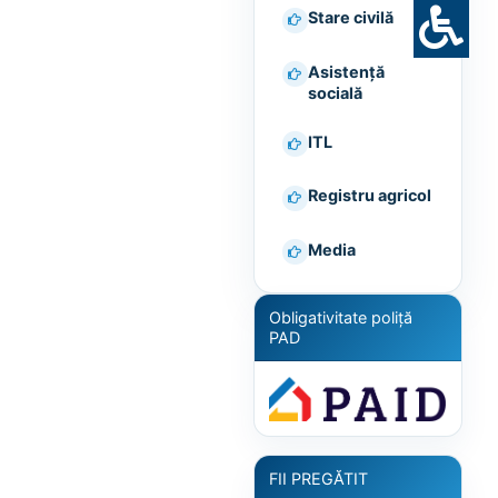
Stare civilă
Asistență
socială
ITL
Registru agricol
Media
Obligativitate poliță
PAD
FII PREGĂTIT