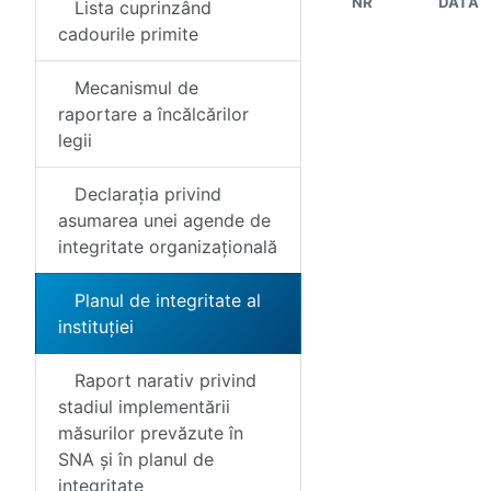
NR
DATA
Lista cuprinzând
cadourile primite
Mecanismul de
raportare a încălcărilor
legii
Declarația privind
asumarea unei agende de
integritate organizațională
Planul de integritate al
instituției
Raport narativ privind
stadiul implementării
măsurilor prevăzute în
SNA și în planul de
integritate