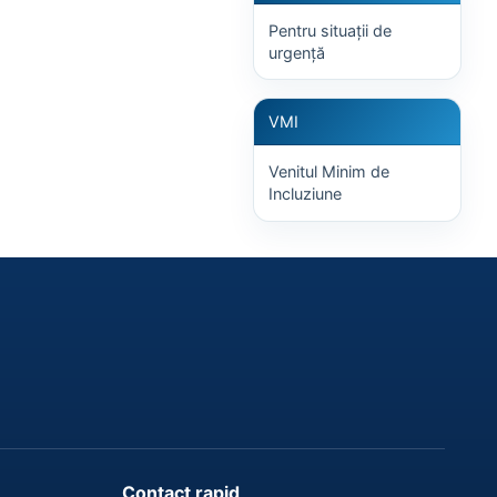
Pentru situații de
urgență
VMI
Venitul Minim de
Incluziune
Contact rapid