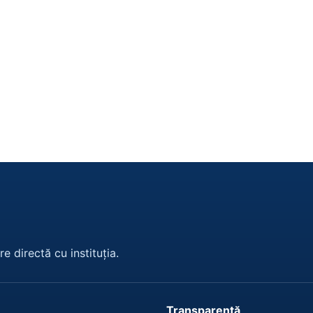
e directă cu instituția.
Transparență