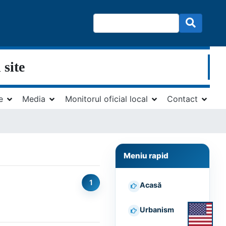
 site
e
Media
Monitorul oficial local
Contact
Meniu rapid
1
Acasă
Urbanism