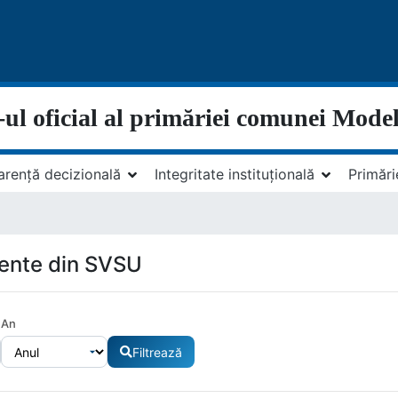
-ul oficial al primăriei comunei Model
arență decizională
Integritate instituțională
Primări
ente din SVSU
An
Filtrează