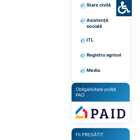
Stare civilă
Asistență
socială
ITL
Registru agricol
Media
Obligativitate poliță
PAD
FII PREGĂTIT