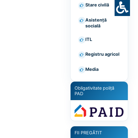
Stare civilă
Asistență
socială
ITL
Registru agricol
Media
Obligativitate poliță
PAD
FII PREGĂTIT