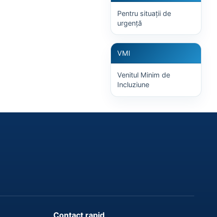
Pentru situații de
urgență
VMI
Venitul Minim de
Incluziune
Contact rapid