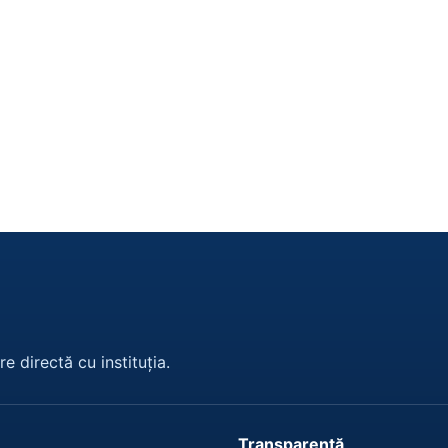
e directă cu instituția.
Transparență